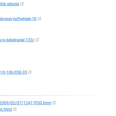
ité réduite
skyway-tuffwheel-16
y-biketrailer-120/
/010-100-050-35
s/2009/02/07/12417050.html
ex.html