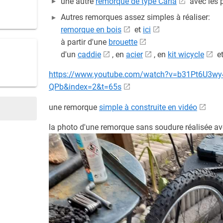
une autre
remorque de type Carla
avec les 
Autres remorques assez simples à réaliser:
remorque en bois
et
ici
à partir d'une
brouette
d'un
caddie
, en
acier
, en
kit wicycle
et
https://www.youtube.com/watch?v=b31Pt6U3
QPb&index=2&t=65s
une remorque
simple à construite en vidéo
la photo d'une remorque sans soudure réalisée ave