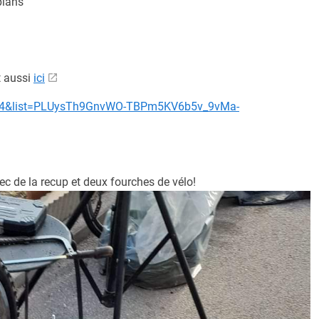
plans
 aussi
ici
wy4&list=PLUysTh9GnvWO-TBPm5KV6b5v_9vMa-
c de la recup et deux fourches de vélo!