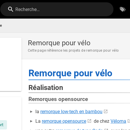
Recherche…
e
Remorque pour vélo
Cette page référence les projets de remorque pour vélo
Remorque pour vélo
Réalisation
Remorques opensource
la
remorque low-tech en bambou
La
remorque opensource
de chez
Véloma
rt