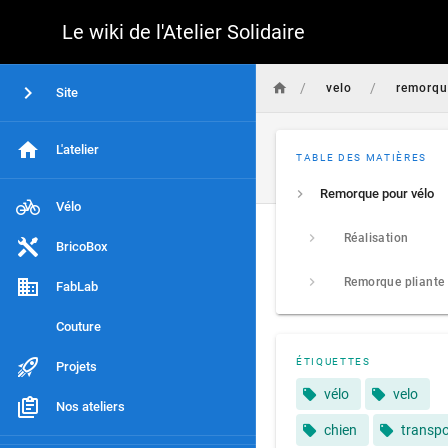
Le wiki de l'Atelier Solidaire
/
/
velo
remorqu
Site
L'atelier
TABLE DES MATIÈRES
Remorque pour vélo
Vélo
Réalisation
BricoBox
Remorque pliante
FabLab
Couture
ÉTIQUETTES
Projets
vélo
velo
Nos ateliers
chien
transpo