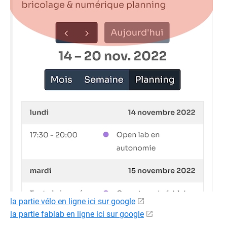
la partie vélo en ligne ici sur google
la partie fablab en ligne ici sur google